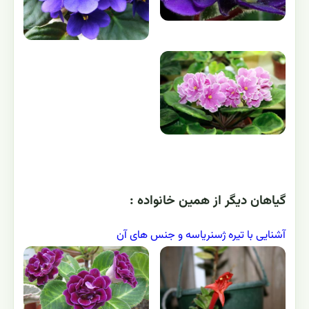
گياهان ديگر از همين خانواده :
آشنایی با تیره ژسنریاسه و جنس های آن