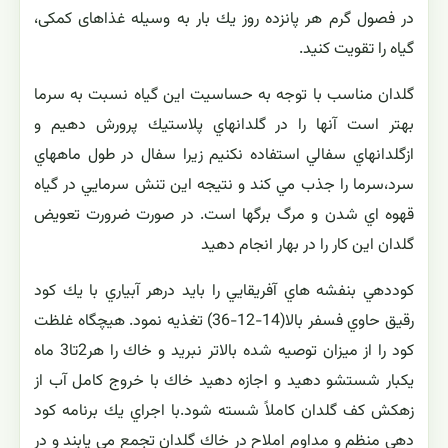
در فصول گرم هر پانزده روز یك بار به وسیله غذاهای كمكی،
گیاه را تقویت كنید.
گلدان مناسب با توجه به حساسيت اين گياه نسبت به سرما
بهتر است آنها را در گلدانهاي پلاستيك پرورش دهيم و
ازگلدانهاي سفالي استفاده نكنيم زيرا سفال در طول ماههاي
سرد،سرما را جذب مي كند و نتيجه اين تنش سرمايي در گياه
قهوه اي شدن و مرگ برگها است. در صورت ضرورت تعويض
گلدان اين كار را در بهار انجام دهيد
كوددهي بنفشه هاي آفريقايي را بايد درهر آبياري با يك كود
رقيق حاوي فسفر بالا(14-12-36) تغذيه نمود. هيچگاه غلظت
كود را از ميزان توصيه شده بالاتر نبريد و خاك را هر2تا3 ماه
يكبار شستشو دهيد و اجازه دهيد خاك با خروج كامل آب از
زهكش كف گلدان كاملاً شسته شود.با اجراي يك برنامه كود
دهي منظم و مداوم املاح در خاك گلدان تجمع مي يابند و در