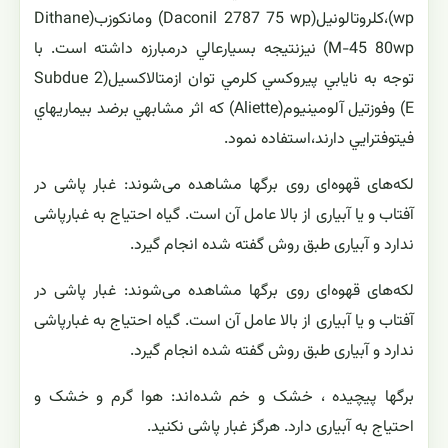
wp)،كلروتالونيل(Daconil 2787 75 wp) ومانكوزب(Dithane
M-45 80wp) نيزنتيجه بسيارعالي درمبارزه داشته است. با
توجه به نايابي پيروكسي كلرمي توان ازمتالاكسيل(Subdue 2
E) وفوزتيل آلومينيوم(Aliette) كه اثر مشابهي برضد بيماريهاي
فيتوفترايي دارند،استفاده نمود.
لکه‌های قهوه‌ای روی برگها مشاهده می‌شوند: غبار پاشی در
آفتاب و یا آبیاری از بالا عامل آن است. گیاه احتیاج به غبارپاشی
ندارد و آبیاری طبق روش گفته شده انجام گیرد.
لکه‌های قهوه‌ای روی برگها مشاهده می‌شوند: غبار پاشی در
آفتاب و یا آبیاری از بالا عامل آن است. گیاه احتیاج به غبارپاشی
ندارد و آبیاری طبق روش گفته شده انجام گیرد.
برگها پیچیده ، خشک و خم شده‌اند: هوا گرم و خشک و
احتیاج به آبیاری دارد. هرگز غبار پاشی نکنید.