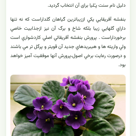
دلیل نام سنت پـُلیا برای آن انتخاب گردید.
بنفشه آفريقايي يكي اززيباترين گياهان گلداراست كه نه تنها
داراي گلهايي زيبا بلكه شاخ و برگ آن نيز ازجذابيت خاصي
برخورداراست . پرورش بنفشه آفريقائي اصلي كاردشواري است
ولي واريته ها و هيبريدهاي جديد آن قويتر و پرگل تر مي باشند
و درصورت رعايت برخي اصول،پرورش آنها موفقيت آميز خواهد
بود.