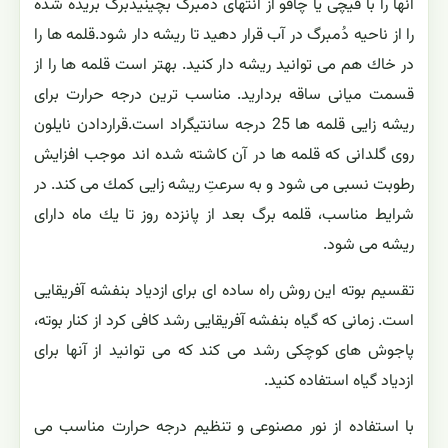
آنها را با قیچی یا چاقو از انتهای دُمبرگ بچینیدبرگ بریده شده
را از ناحیه دُمبرگ در آب قرار دهید تا ریشه دار شود.قلمه ها را
در خاك هم می توانید ریشه دار كنید. بهتر است قلمه ها را از
قسمت میانی ساقه بردارید. مناسب ترین درجه حرارت برای
ریشه زایی قلمه ها 25 درجه سانتیگراد است.قراردادن نایلون
روی گلدانی كه قلمه ها در آن كاشته شده اند موجب افزایش
رطوبت نسبی می شود و به سرعتِ ریشه زایی كمك می كند. در
شرایط مناسب، قلمه برگ بعد از پانزده روز تا یك ماه دارای
ریشه می شود.
تقسیم بوته این روش راه ساده ای برای ازدیاد بنفشه آفریقایی
است. زمانی كه گیاه بنفشه آفریقایی رشد كافی كرد از كنار بوته،
پاجوش های كوچكی رشد می كند كه می توانید از آنها برای
ازدیاد گیاه استفاده كنید.
با استفاده از نور مصنوعی و تنظیم درجه حرارت مناسب می