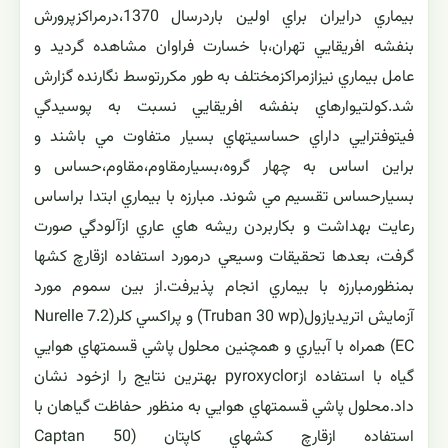
بيماري درايران براي اولين باردرسال 1370،درمراكزپرورش
بنفشه افريقايي تهران،با خسارت فراوان مشاهده گرديد و
عامل بيماري نيزازمراكزمختلف به طور مكررتوسط نگارنده گزارش
شد.كولتيوارهاي بنفشه افريقايي نسبت به پوسيدگي
فيتوفترايي داراي حساسيتهاي بسيار متفاوت مي باشند و
براين اساس به چهار گروه،بسيارمقاوم،مقاوم،حساس و
بسيارحساس تقسيم مي شوند. مبارزه با بيماري ابتدا براساس
رعايت بهداشت و بكاربردن ريشه هاي عاري ازآلودگي صورت
گرفت، بعدها تحقيقات وسيعي درمورد استفاده ازقارچ كشها
بمنظورمبارزه با بيماري انجام پذيرفت.از بين سموم مورد
آزمايش اتريديازول(Truban 30 wp) و پراكسي كلر(Nurelle 7.2
EC) همراه با آبياري و همچنين محلول پاشي قسمتهاي هوايي
گياه با استفاده ازpyroxyclor بهترين نتايج را ازخود نشان
داد.محلول پاشي قسمتهاي هوايي به منظور حفاظت گياهان با
استفاده ازقارچ كشهاي كاپتان (Captan 50