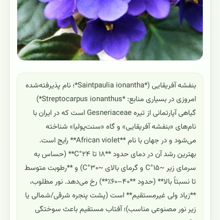
بنفشه آفریقایی (*Saintpaulia ionantha*؛ نام پذیرفته‌شده
امروزی در بسیاری منابع: *Streptocarpus ionanthus*)
گیاهی آپارتمانی از تیره Gesneriaceae است که در ایران با
نام‌های «بنفشه آفریقایی» و گاه «سنت‌پولیا» شناخته
می‌شود و در جهان با نام **African violet** رایج است.
بهترین رشد آن در دمای حدود **۱۸ تا ۲۴°C** (حساس به
سرمای زیر ~۱۵°C و گرمای بالای ~۳۰°C) و **رطوبت متوسط
تا نسبتاً بالا** (حدود **۴۰–۶۰٪**) رخ می‌دهد. نور مطلوب،
**زیاد ولی غیرمستقیم** است (پشت پنجره شرقی/شمالی یا
زیر نور مصنوعی مناسب)؛ آفتاب مستقیم باعث سوختگی