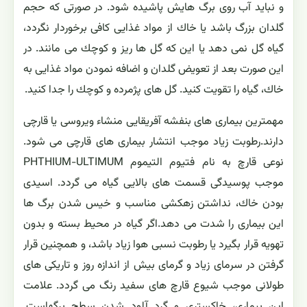
و نباید آب روی برگ هایش پاشیده شود. در صورتی كه حجم
گلدان بزرگ باشد یا خاك از مواد غذایی كافی برخوردار نگردد،
گیاه گل نمی دهد یا این كه گل ها ریز و كوچك می مانند. در
این صورت بعد از تعویض گلدان و اضافه نمودن مواد غذایی به
خاك، گیاه را تقویت كنید. گل های پژمرده و كوچك را جدا كنید.
مهمترین بیماری های بنفشه آفریقایی منشاء ویروسی یا قارچی
دارند.رطوبت زیاد موجب انتشار بیماری های قارچی می شود.
نوعی قارچ به نام فتیوم التیموم PHTHIUM-ULTIMUM
موجب پوسیدگی قسمت های بالایی گیاه می گردد. اسیدی
بودن خاك، نداشتن زهكشی مناسب و خیس شدن برگ ها
این بیماری را شدت می دهد.اگر گیاه در محیط بسته و بدون
تهویه قرار بگیرد یا رطوبت نسبی هوا زیاد باشد، و همچنین قرار
گرفتن در سرمای زیاد و گرمای بیش از اندازه روز و تاریكی های
طولانی موجب شیوع قارچ های سفید رنگ می گردد. علامت
این بیماری، خاكستری و گرد آلود شدن سطح برگهاست.