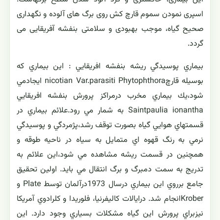
اسپری نمودن سموم قارچ كش روی برگ های آلوده و نگهداری
صحیح گیاه، موجب بهبودی و سلامتی بنفشه آفریقایی می
گردد.
بيماري پوسيدگي ريشه بنفشه افريقايي : اين بيماري كه
بوسيله قارچnicotian Var.parasiti Phytophthora ايجادمي
شود،يك بيماري مخرب درمراكز پرورش بنفشه افريقايي
Saintpaulia ionantha به شمار مي رود.علائم بيماري در
قسمتهاي هوايي گياه بصورت توقف رشد،پژمردگي و پوسيدگي
نرمي به رنگ قهوه اي متمايل به سياه در ناحيه طوقه و
همچنين در قسمت ريشه مشاهده مي شود،اين علائم به
تدريج به سمت دمبرگ و برگ انتقال مي بايد. اولين تحقيق
جامع برروي اين بيماري درسال 1973درآلمان توسط Plate و
Kroberانجام شد. درايالات كاليفرنيا، فلوريدا و كلرادوي آمريكا
نيزبراي پرورش اين گياه مشكلات بسياري وجود دارد. اين