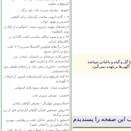
کم‌توقع و مقاوم
>
هویج - معرفی سبزی جات غیر برگی
>
۱۰ گیاه دارویی مناسب آپارتمان برای کاهش
استرس و بهبود خواب
>
ترفندهای تهویه تراریوم بسته؛ جلوگیری از کپک و
بوی نامطبوع
>
۷ بری و میوه جنگلی مناسب کشت گلدانی در
بالکن‌های ایرانی
>
چرا برگ‌های فیکوس الاستیکا می‌ریزد؟ ۷ علت
رایج و راه‌حل سریع
>
چمن‌کاری حرفه‌ای در تابستان: انتخاب بذر،
آماده‌سازی خاک و آبیاری دقیق
ل و گیاه و باغبانی میباشد
آگهی‌ها برعهده نمی‌گیرد
>
شناخت «جانوران مضر باغ» و راه‌های طبیعی دور
نگه‌داشتنشان
>
۷ گیاه کم‌توقع برای آپارتمان‌های کم‌نور؛ از انتخاب
تا نگهداری
>
ساپوت سیاه - معرفی میوه های استوایی
>
چغندر - معرفی سبزی جات
>
سالت‌بوش چهاربال - معرفی گیاهان بیابانی
>
۷ روش تشخیص کم‌آبی گیاهان آپارتمانی قبل از زرد
شدن برگ‌ها
 این صفحه را پسندیدم
>
چطور با آزمایش خانگی بافت و زهکشی، بهترین
خاک کشاورزی را انتخاب کنیم؟
>
علت نوک سوزی دراسنا پرچمی + راه حل ها و