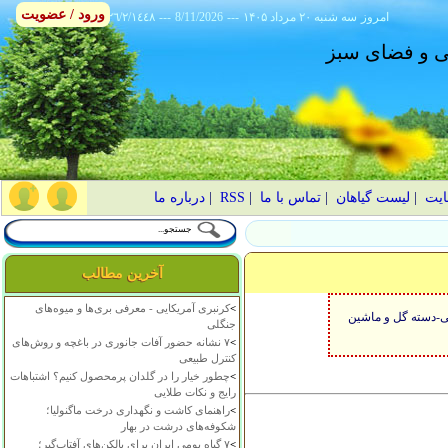
ورود / عضویت
امروز
۱۴۰۵ سه شنبه ۲۰ مرداد
---
8/11/2026
---
٢٦/٢/١٤٤٨
انی و فضای سبز
ایت
|
لیست گیاهان
|
تماس با ما
|
RSS
|
درباره ما
آخرین مطالب
>
کرنبری آمریکایی - معرفی بری‌ها و میوه‌های
ی-دسته گل و ماشین
جنگلی
>
۷ نشانه حضور آفات جانوری در باغچه و روش‌های
کنترل طبیعی
>
چطور خیار را در گلدان پرمحصول کنیم؟ اشتباهات
رایج و نکات طلایی
>
راهنمای کاشت و نگهداری درخت ماگنولیا؛
شکوفه‌های درشت در بهار
>
۷ گیاه بومی ایران برای بالکن‌های آفتاب‌گیر؛