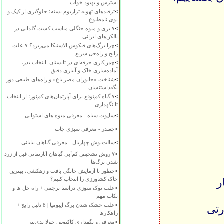
استرس و بهبود خواب
>
ترفندهای تهویه تراریوم بسته؛ جلوگیری از کپک و
بوی نامطبوع
>
۷ بری و میوه جنگلی مناسب کشت گلدانی در
بالکن‌های ایرانی
>
چرا برگ‌های فیکوس الاستیکا می‌ریزد؟ ۷ علت
رایج و راه‌حل سریع
>
چمن‌کاری حرفه‌ای در تابستان: انتخاب بذر،
آماده‌سازی خاک و آبیاری دقیق
>
شناخت «جانوران مضر باغ» و راه‌های طبیعی دور
نگه‌داشتنشان
>
۷ گیاه کم‌توقع برای آپارتمان‌های کم‌نور؛ از انتخاب
تا نگهداری
>
ساپوت سیاه - معرفی میوه های استوایی
>
چغندر - معرفی سبزی جات
>
سالت‌بوش چهاربال - معرفی گیاهان بیابانی
>
۷ روش تشخیص کم‌آبی گیاهان آپارتمانی قبل از زرد
شدن برگ‌ها
>
چطور با آزمایش خانگی بافت و زهکشی، بهترین
خاک کشاورزی را انتخاب کنیم؟
ر
>
علت نوک سوزی دراسنا پرچمی + راه حل ها و
نکات مهم
>
علت خشک شدن برگ ایپومیا | 8 دلیل رایج +
رتی
راهکارها
>
معرفی و نگهداری کاکتوس چولا تدی‌بیر