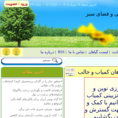
ورود / عضویت
امروز
۱۴۰۵ جمعه ۱۶ مرداد
---
8/7/2026
---
٢٢/٢/١٤٤٨
انی و فضای سبز
ایت
|
لیست گیاهان
|
تماس با ما
|
RSS
|
درباره ما
اهان کمیاب و جالب
آخرین مطالب
>
چطور خیار را در گلدان پرمحصول کنیم؟ اشتباهات
رایج و نکات طلایی
زی نوین و
>
راهنمای کاشت و نگهداری درخت ماگنولیا؛
تزیینی کمیاب
شکوفه‌های درشت در بهار
>
۷ گیاه بومی ایران برای بالکن‌های آفتاب‌گیر؛
نیم با کمک و
کم‌توقع و مقاوم
جهت گسترش و
>
هویج - معرفی سبزی جات غیر برگی
 بگشاییم.
>
۱۰ گیاه دارویی مناسب آپارتمان برای کاهش