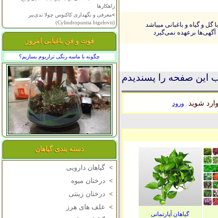
راهکارها
>
معرفی و نگهداری کاکتوس چولا تدی‌بیر
(Cylindropuntia bigelovii)
ل و گیاه و باغبانی میباشد
آگهی‌ها برعهده نمی‌گیرد
فوت و فن باغبانی امروز
چگونه با ماسه رنگی تراریوم بسازیم؟
 این صفحه را پسندیدم
ارد شوید
ورود
.
دسته بندی گیاهان
>
گیاهان دارویی
>
درختان میوه
>
درختان زینتی
>
علف های هرز
گیاهان آپارتمانی