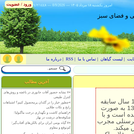
ورود / عضویت
امروز
۱۴۰۵ يکشنبه ۱۸ مرداد
---
8/9/2026
---
٢٤/٢/١٤٤٨
انی و فضای سبز
ایت
|
لیست گیاهان
|
تماس با ما
|
RSS
|
درباره ما
آخرین مطالب
>
۷ نشانه حضور آفات جانوری در باغچه و روش‌های
کنترل طبیعی
شرکت تولیدی صنعتی زرین کار صفاهان با بیش از 10 سال سابقه
>
چطور خیار را در گلدان پرمحصول کنیم؟ اشتباهات
فعالیت در زمینه تولید قطعات فایبرگلاس در سال 1384 به صورت
رایج و نکات طلایی
>
راهنمای کاشت و نگهداری درخت ماگنولیا؛
 ثبت رسیده است و با
شکوفه‌های درشت در بهار
 پرسنلی مجرب
>
۷ گیاه بومی ایران برای بالکن‌های آفتاب‌گیر؛
 میکند
.
کم‌توقع و مقاوم