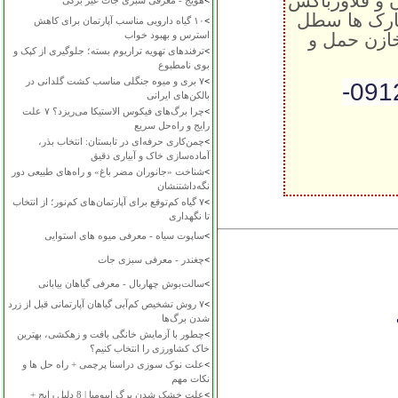
ن و فلاورباکس
>
هویج - معرفی سبزی جات غیر برگی
پارک ها سطل
>
۱۰ گیاه دارویی مناسب آپارتمان برای کاهش
خازن حمل و
استرس و بهبود خواب
>
ترفندهای تهویه تراریوم بسته؛ جلوگیری از کپک و
بوی نامطبوع
>
۷ بری و میوه جنگلی مناسب کشت گلدانی در
تماس: 09131019466- 09128151307-
بالکن‌های ایرانی
>
چرا برگ‌های فیکوس الاستیکا می‌ریزد؟ ۷ علت
رایج و راه‌حل سریع
>
چمن‌کاری حرفه‌ای در تابستان: انتخاب بذر،
آماده‌سازی خاک و آبیاری دقیق
>
شناخت «جانوران مضر باغ» و راه‌های طبیعی دور
نگه‌داشتنشان
>
۷ گیاه کم‌توقع برای آپارتمان‌های کم‌نور؛ از انتخاب
تا نگهداری
>
ساپوت سیاه - معرفی میوه های استوایی
>
چغندر - معرفی سبزی جات
>
سالت‌بوش چهاربال - معرفی گیاهان بیابانی
>
۷ روش تشخیص کم‌آبی گیاهان آپارتمانی قبل از زرد
شدن برگ‌ها
>
چطور با آزمایش خانگی بافت و زهکشی، بهترین
خاک کشاورزی را انتخاب کنیم؟
>
علت نوک سوزی دراسنا پرچمی + راه حل ها و
نکات مهم
>
علت خشک شدن برگ ایپومیا | 8 دلیل رایج +