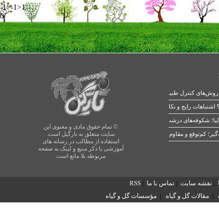
-1>-1>1
0
 اشتباهات رایج و نکات طلایی
یا؛ شکوفه‌های درشت در بهار
© تمام حقوق مادی و معنوی این
سایت متعلق به نارگیل است.
استفاده از مطالب در رسانه های
آموزشی با ذکر منبع و لینک به صفحه
مربوطه بلا مانع است
|
نقشه سایت
|
تماس با ما
|
RSS
|
مقالات گل و گیاه
|
مؤسسات گل و گیاه