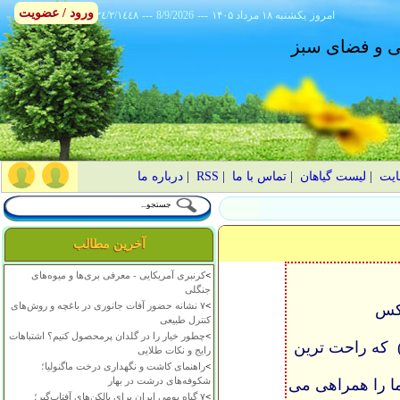
ورود / عضویت
امروز
۱۴۰۵ يکشنبه ۱۸ مرداد
---
8/9/2026
---
٢٤/٢/١٤٤٨
انی و فضای سبز
ایت
|
لیست گیاهان
|
تماس با ما
|
RSS
|
درباره ما
آخرین مطالب
>
کرنبری آمریکایی - معرفی بری‌ها و میوه‌های
جنگلی
>
۷ نشانه حضور آفات جانوری در باغچه و روش‌های
وکس
کنترل طبیعی
>
چطور خیار را در گلدان پرمحصول کنیم؟ اشتباهات
 که راحت ترین
رایج و نکات طلایی
>
راهنمای کاشت و نگهداری درخت ماگنولیا؛
شکوفه‌های درشت در بهار
ا را همراهی می
>
۷ گیاه بومی ایران برای بالکن‌های آفتاب‌گیر؛