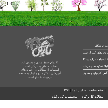
-1>-1>1
0
ه‌های جنگلی
 اشتباهات رایج و نکات طلایی
© تمام حقوق مادی و معنوی این
یا؛ شکوفه‌های درشت در بهار
سایت متعلق به نارگیل است.
استفاده از مطالب در رسانه های
آموزشی با ذکر منبع و لینک به صفحه
مربوطه بلا مانع است
|
نقشه سایت
|
تماس با ما
|
RSS
|
مقالات گل و گیاه
|
مؤسسات گل و گیاه