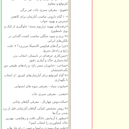
کم‌توقع و مقاوم
>
هویج - معرفی سبزی جات غیر برگی
>
۱۰ گیاه دارویی مناسب آپارتمان برای کاهش
استرس و بهبود خواب
>
ترفندهای تهویه تراریوم بسته؛ جلوگیری از کپک و
بوی نامطبوع
>
۷ بری و میوه جنگلی مناسب کشت گلدانی در
بالکن‌های ایرانی
>
چرا برگ‌های فیکوس الاستیکا می‌ریزد؟ ۷ علت
رایج و راه‌حل سریع
>
چمن‌کاری حرفه‌ای در تابستان: انتخاب بذر،
آماده‌سازی خاک و آبیاری دقیق
>
شناخت «جانوران مضر باغ» و راه‌های طبیعی دور
نگه‌داشتنشان
>
۷ گیاه کم‌توقع برای آپارتمان‌های کم‌نور؛ از انتخاب
تا نگهداری
>
ساپوت سیاه - معرفی میوه های استوایی
>
چغندر - معرفی سبزی جات
>
سالت‌بوش چهاربال - معرفی گیاهان بیابانی
>
۷ روش تشخیص کم‌آبی گیاهان آپارتمانی قبل از زرد
شدن برگ‌ها
>
چطور با آزمایش خانگی بافت و زهکشی، بهترین
خاک کشاورزی را انتخاب کنیم؟
>
علت نوک سوزی دراسنا پرچمی + راه حل ها و