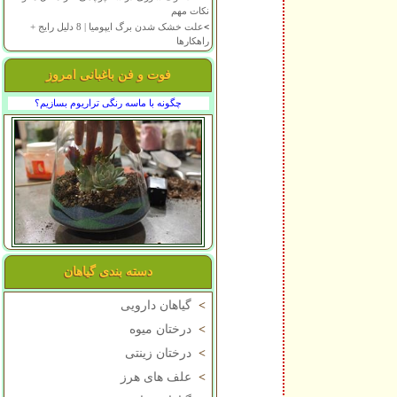
نکات مهم
>
علت خشک شدن برگ ایپومیا | 8 دلیل رایج +
راهکارها
فوت و فن باغبانی امروز
چگونه با ماسه رنگی تراریوم بسازیم؟
دسته بندی گیاهان
>
گیاهان دارویی
>
درختان میوه
>
درختان زینتی
>
علف های هرز