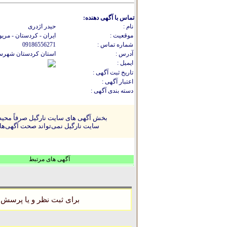
تماس با آگهی دهنده:
نام :
حیدر اژدری
موقعیت :
ایران - كردستان - مریو
شماره تماس :
09186556271
آدرس :
استان کردستان شهرست
ایمیل :
تاریخ ثبت آگهی :
اعتبار آگهی :
دسته بندی آگهی :
بخش آگهی های سایت نارگیل صرفاً محیطی
سایت نارگیل نمی‌تواند صحت آگهی‌ها را
آگهی های مرتبط
برای ثبت نظر و یا پرسش 