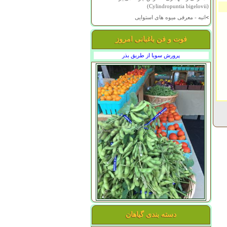
(Cylindropuntia bigelovii)
>
انبه - معرفی میوه های استوایی
فوت و فن باغبانی امروز
پرورش سویا از طریق بذر
دسته بندی گیاهان