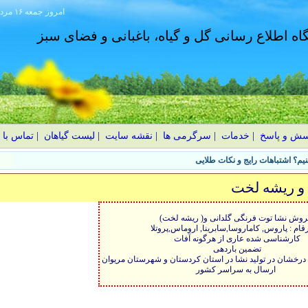
امروز
۱۴۰۵ جمعه ۱۶ مرداد
گاه اطلاع رسانی گل و گیاه، باغبانی و فضای سبز
سش و پاسخ
|
خدمات
|
سرگرمی ها
|
نقشه سایت
|
لیست گیاهان
|
تماس با 
یم؟ اشتباهات رایج و نکات طلایی
و ریشه لخت
وش نشا توت فرنگی گلدانی و( ریشه لخت)
رقام : پاروس, کاماروسا,سابرینا, اروماس,پروتلا
کارشناسی شده عاری از هرگونه آفات
تضمین باردهی
ارسال به سراسر کشور