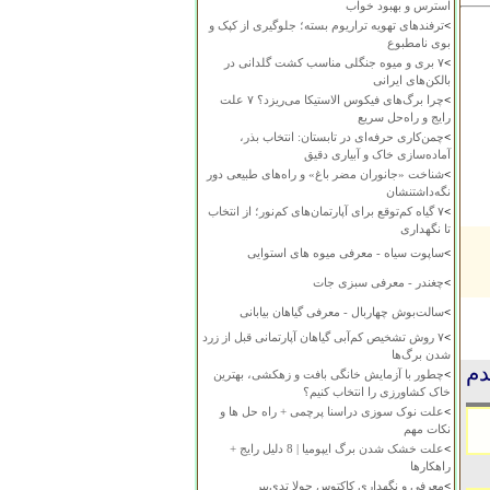
استرس و بهبود خواب
>
ترفندهای تهویه تراریوم بسته؛ جلوگیری از کپک و
بوی نامطبوع
>
۷ بری و میوه جنگلی مناسب کشت گلدانی در
بالکن‌های ایرانی
>
چرا برگ‌های فیکوس الاستیکا می‌ریزد؟ ۷ علت
رایج و راه‌حل سریع
>
چمن‌کاری حرفه‌ای در تابستان: انتخاب بذر،
آماده‌سازی خاک و آبیاری دقیق
>
شناخت «جانوران مضر باغ» و راه‌های طبیعی دور
نگه‌داشتنشان
>
۷ گیاه کم‌توقع برای آپارتمان‌های کم‌نور؛ از انتخاب
تا نگهداری
>
ساپوت سیاه - معرفی میوه های استوایی
>
چغندر - معرفی سبزی جات
>
سالت‌بوش چهاربال - معرفی گیاهان بیابانی
>
۷ روش تشخیص کم‌آبی گیاهان آپارتمانی قبل از زرد
شدن برگ‌ها
دم
>
چطور با آزمایش خانگی بافت و زهکشی، بهترین
خاک کشاورزی را انتخاب کنیم؟
>
علت نوک سوزی دراسنا پرچمی + راه حل ها و
نکات مهم
>
علت خشک شدن برگ ایپومیا | 8 دلیل رایج +
راهکارها
>
معرفی و نگهداری کاکتوس چولا تدی‌بیر