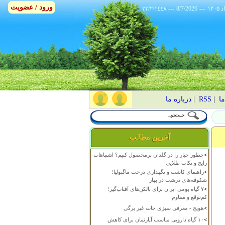
ورود / عضویت
٢٢/٢/١٤٤٨
---
8/7/2026
---
ما
|
RSS
|
درباره ما
آخرین مطالب
>
چطور خیار را در گلدان پرمحصول کنیم؟ اشتباهات
رایج و نکات طلایی
>
راهنمای کاشت و نگهداری درخت ماگنولیا؛
شکوفه‌های درشت در بهار
>
۷ گیاه بومی ایران برای بالکن‌های آفتاب‌گیر؛
کم‌توقع و مقاوم
>
هویج - معرفی سبزی جات غیر برگی
>
۱۰ گیاه دارویی مناسب آپارتمان برای کاهش