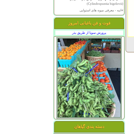
(Cylindropuntia bigelovii)
>
انبه - معرفی میوه های استوایی
فوت و فن باغبانی امروز
پرورش سویا از طریق بذر
دسته بندی گیاهان