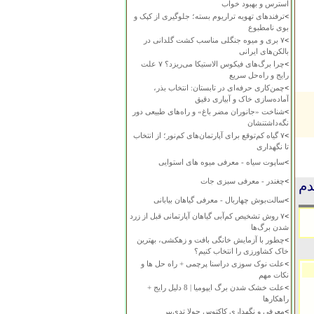
استرس و بهبود خواب
>
ترفندهای تهویه تراریوم بسته؛ جلوگیری از کپک و
بوی نامطبوع
>
۷ بری و میوه جنگلی مناسب کشت گلدانی در
بالکن‌های ایرانی
>
چرا برگ‌های فیکوس الاستیکا می‌ریزد؟ ۷ علت
رایج و راه‌حل سریع
>
چمن‌کاری حرفه‌ای در تابستان: انتخاب بذر،
آماده‌سازی خاک و آبیاری دقیق
>
شناخت «جانوران مضر باغ» و راه‌های طبیعی دور
نگه‌داشتنشان
>
۷ گیاه کم‌توقع برای آپارتمان‌های کم‌نور؛ از انتخاب
تا نگهداری
>
ساپوت سیاه - معرفی میوه های استوایی
>
چغندر - معرفی سبزی جات
دم
>
سالت‌بوش چهاربال - معرفی گیاهان بیابانی
>
۷ روش تشخیص کم‌آبی گیاهان آپارتمانی قبل از زرد
شدن برگ‌ها
>
چطور با آزمایش خانگی بافت و زهکشی، بهترین
خاک کشاورزی را انتخاب کنیم؟
>
علت نوک سوزی دراسنا پرچمی + راه حل ها و
نکات مهم
>
علت خشک شدن برگ ایپومیا | 8 دلیل رایج +
راهکارها
>
معرفی و نگهداری کاکتوس چولا تدی‌بیر