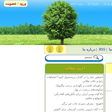
ورود / عضویت
٢٢/٢/١٤٤٨
---
8/7/2026
---
ما
|
RSS
|
درباره ما
آخرین مطالب
>
چطور خیار را در گلدان پرمحصول کنیم؟ اشتباهات
رایج و نکات طلایی
>
راهنمای کاشت و نگهداری درخت ماگنولیا؛
شکوفه‌های درشت در بهار
>
۷ گیاه بومی ایران برای بالکن‌های آفتاب‌گیر؛
کم‌توقع و مقاوم
>
هویج - معرفی سبزی جات غیر برگی
>
۱۰ گیاه دارویی مناسب آپارتمان برای کاهش