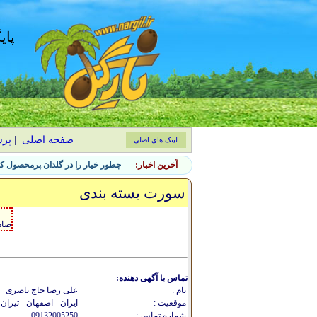
پای
صفحه اصلی
|
پر
لینک های اصلی
آخرین اخبار:
چطور خیار را در گلدان پرمحصول کن
سورت بسته بندی
صاد
تماس با آگهی دهنده:
نام :
علی رضا حاج ناصری
موقعیت :
ایران - اصفهان - تیران
شماره تماس :
09132005250