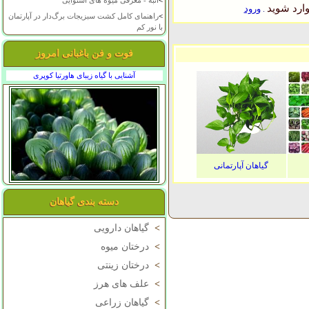
>
انبه - معرفی میوه های استوایی
ارد شوید
ورود
.
>
راهنمای کامل کشت سبزیجات برگ‌دار در آپارتمان
با نور کم
فوت و فن باغبانی امروز
آشنایی با گیاه زیبای هاورتیا کوپری
گیاهان آپارتمانی
دسته بندی گیاهان
>
گیاهان دارویی
>
درختان میوه
>
درختان زینتی
>
علف های هرز
>
گیاهان زراعی