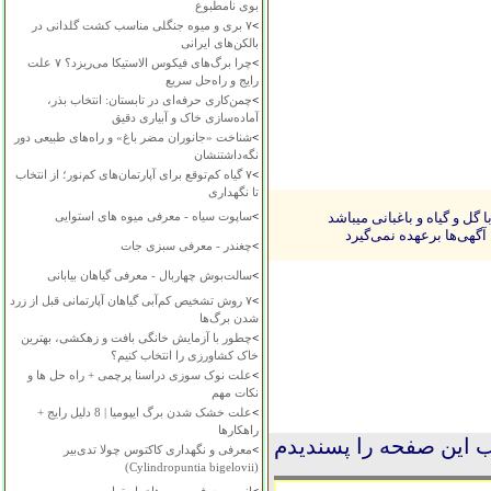
بوی نامطبوع
>
۷ بری و میوه جنگلی مناسب کشت گلدانی در
بالکن‌های ایرانی
>
چرا برگ‌های فیکوس الاستیکا می‌ریزد؟ ۷ علت
رایج و راه‌حل سریع
>
چمن‌کاری حرفه‌ای در تابستان: انتخاب بذر،
آماده‌سازی خاک و آبیاری دقیق
>
شناخت «جانوران مضر باغ» و راه‌های طبیعی دور
نگه‌داشتنشان
>
۷ گیاه کم‌توقع برای آپارتمان‌های کم‌نور؛ از انتخاب
تا نگهداری
ل و گیاه و باغبانی میباشد
>
ساپوت سیاه - معرفی میوه های استوایی
آگهی‌ها برعهده نمی‌گیرد
>
چغندر - معرفی سبزی جات
>
سالت‌بوش چهاربال - معرفی گیاهان بیابانی
>
۷ روش تشخیص کم‌آبی گیاهان آپارتمانی قبل از زرد
شدن برگ‌ها
>
چطور با آزمایش خانگی بافت و زهکشی، بهترین
خاک کشاورزی را انتخاب کنیم؟
>
علت نوک سوزی دراسنا پرچمی + راه حل ها و
نکات مهم
>
علت خشک شدن برگ ایپومیا | 8 دلیل رایج +
راهکارها
 این صفحه را پسندیدم
>
معرفی و نگهداری کاکتوس چولا تدی‌بیر
(Cylindropuntia bigelovii)