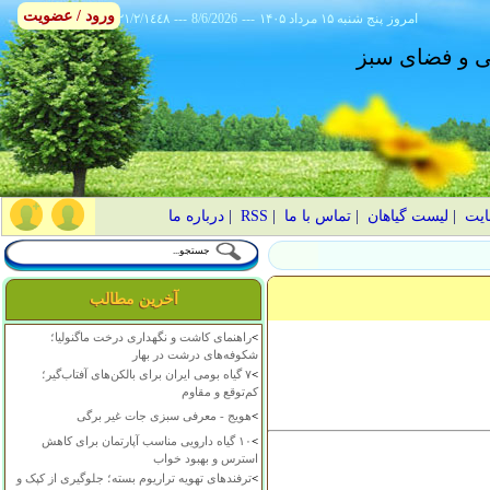
ورود / عضویت
امروز
۱۴۰۵ پنج شنبه ۱۵ مرداد
---
8/6/2026
---
٢١/٢/١٤٤٨
انی و فضای سبز
ایت
|
لیست گیاهان
|
تماس با ما
|
RSS
|
درباره ما
آخرین مطالب
>
راهنمای کاشت و نگهداری درخت ماگنولیا؛
شکوفه‌های درشت در بهار
>
۷ گیاه بومی ایران برای بالکن‌های آفتاب‌گیر؛
کم‌توقع و مقاوم
>
هویج - معرفی سبزی جات غیر برگی
>
۱۰ گیاه دارویی مناسب آپارتمان برای کاهش
استرس و بهبود خواب
>
ترفندهای تهویه تراریوم بسته؛ جلوگیری از کپک و