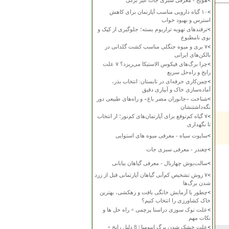
>
هویج - معرفی سبزی جات غیر برگی
>
۱۰ گیاه دارویی مناسب آپارتمان برای کاهش
استرس و بهبود خواب
>
ترفندهای تهویه تراریوم بسته؛ جلوگیری از کپک و
بوی نامطبوع
>
۷ بری و میوه جنگلی مناسب کشت گلدانی در
بالکن‌های ایرانی
>
چرا برگ‌های فیکوس الاستیکا می‌ریزد؟ ۷ علت
رایج و راه‌حل سریع
>
چمن‌کاری حرفه‌ای در تابستان: انتخاب بذر،
آماده‌سازی خاک و آبیاری دقیق
>
شناخت «جانوران مضر باغ» و راه‌های طبیعی دور
نگه‌داشتنشان
>
۷ گیاه کم‌توقع برای آپارتمان‌های کم‌نور؛ از انتخاب
تا نگهداری
>
ساپوت سیاه - معرفی میوه های استوایی
>
چغندر - معرفی سبزی جات
>
سالت‌بوش چهاربال - معرفی گیاهان بیابانی
>
۷ روش تشخیص کم‌آبی گیاهان آپارتمانی قبل از زرد
شدن برگ‌ها
>
چطور با آزمایش خانگی بافت و زهکشی، بهترین
خاک کشاورزی را انتخاب کنیم؟
>
علت نوک سوزی دراسنا پرچمی + راه حل ها و
نکات مهم
>
علت خشک شدن برگ ایپومیا | 8 دلیل رایج +