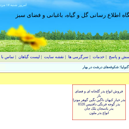
امروز
۱۴۰۵ شنبه ۱۷ مرداد
گاه اطلاع رسانی گل و گیاه، باغبانی و فضای سبز
سش و پاسخ
|
خدمات
|
سرگرمی ها
|
نقشه سایت
|
لیست گیاهان
|
تماس با 
نولیا؛ شکوفه‌های درشت در بهار
فروش انواع بذر گلخانه ای و فضای
باز
بذر خیار کیهان ناگین نگین گوهر مونزا
بذر گوجه فرنگی دافنیس 8320
بذر بادمجان بلک جان
انواع بذر ملون