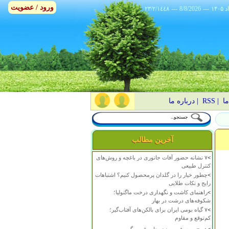
ورود / عضویت
٢٣/٢/١٤٤٨
---
8/8/2026
---
ما
|
RSS
|
درباره ما
آخرین مطالب
>
۷ نشانه حضور آفات جانوری در باغچه و روش‌های
کنترل طبیعی
>
چطور خیار را در گلدان پرمحصول کنیم؟ اشتباهات
رایج و نکات طلایی
>
راهنمای کاشت و نگهداری درخت ماگنولیا؛
شکوفه‌های درشت در بهار
>
۷ گیاه بومی ایران برای بالکن‌های آفتاب‌گیر؛
کم‌توقع و مقاوم