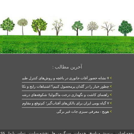
آخرین مطالب :
>
۷ نشانه حضور آفات جانوری در باغچه و روش‌های کنترل طبیعی
>
چطور خیار را در گلدان پرمحصول کنیم؟ اشتباهات رایج و نکات طلایی
>
راهنمای کاشت و نگهداری درخت ماگنولیا؛ شکوفه‌های درشت در بهار
>
۷ گیاه بومی ایران برای بالکن‌های آفتاب‌گیر؛ کم‌توقع و مقاوم
>
هویج - معرفی سبزی جات غیر برگی
فحه اصلی
|
پرسش و پاسخ
|
خدمات
|
سرگرمی ها
|
نقشه سایت
|
تماس با ما
|
RSS