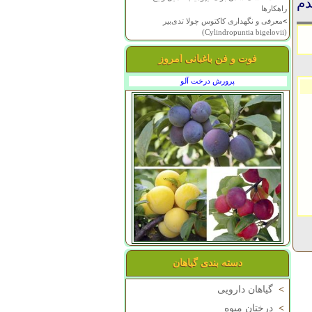
دم
راهکارها
>
معرفی و نگهداری کاکتوس چولا تدی‌بیر
(Cylindropuntia bigelovii)
فوت و فن باغبانی امروز
پرورش درخت آلو
دسته بندی گیاهان
>
گیاهان دارویی
>
درختان میوه