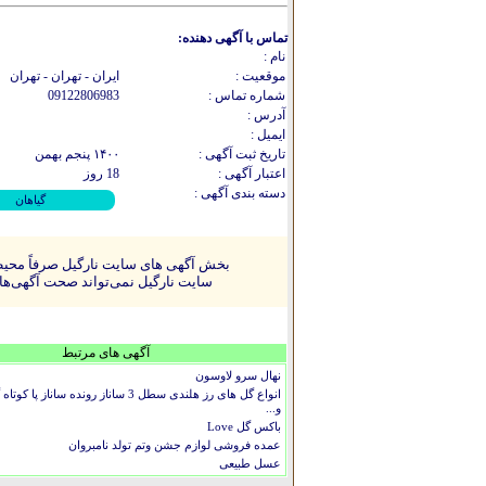
تماس با آگهی دهنده:
نام :
موقعیت :
ایران - تهران - تهران
شماره تماس :
09122806983
آدرس :
ایمیل :
تاریخ ثبت آگهی :
۱۴۰۰ پنجم بهمن
اعتبار آگهی :
18 روز
دسته بندی آگهی :
گیاهان
بخش آگهی های سایت نارگیل صرفاً محیطی
سایت نارگیل نمی‌تواند صحت آگهی‌ها را
آگهی های مرتبط
نهال سرو لاوسون
انواع گل های رز هلندی سطل 3 ساناز رونده ساناز
و...
باکس گل Love
عمده فروشی لوازم جشن وتم تولد نامبروان
عسل طبیعی