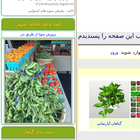
(Cylindropuntia bigelovii)
>
انبه - معرفی میوه های استوایی
فوت و فن باغبانی امروز
 این صفحه را پسندیدم
پرورش سویا از طریق بذر
ارد شوید
ورود
.
گیاهان آپارتمانی
دسته بندی گیاهان