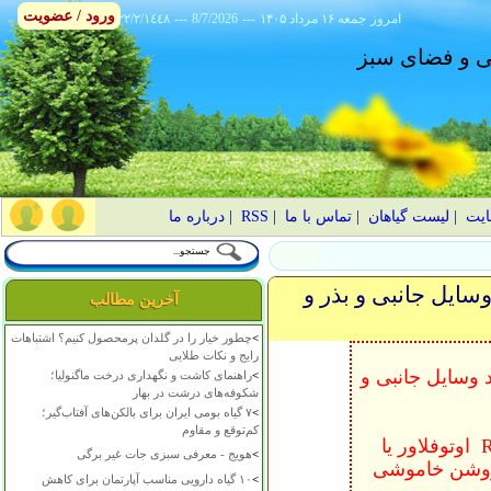
ورود / عضویت
امروز
۱۴۰۵ جمعه ۱۶ مرداد
---
8/7/2026
---
٢٢/٢/١٤٤٨
انی و فضای سبز
ایت
|
لیست گیاهان
|
تماس با ما
|
RSS
|
درباره ما
سایل جانبی و بذر و
آخرین مطالب
>
چطور خیار را در گلدان پرمحصول کنیم؟ اشتباهات
رایج و نکات طلایی
 وسایل جانبی و
>
راهنمای کاشت و نگهداری درخت ماگنولیا؛
شکوفه‌های درشت در بهار
>
۷ گیاه بومی ایران برای بالکن‌های آفتاب‌گیر؛
کم‌توقع و مقاوم
بذر اورجینال FEMENAYZ ; AUTOFLOWER و ;REGULAR اوتوفلاور یا
>
هویج - معرفی سبزی جات غیر برگی
 روشن خاموشی
>
۱۰ گیاه دارویی مناسب آپارتمان برای کاهش