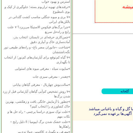
استرس و بهبود خواب
>
ترفندهای تهویه تراریوم بسته؛ جلوگیری از کپک و
بوی نامطبوع
>
۷ بری و میوه جنگلی مناسب کشت گلدانی در
بالکن‌های ایرانی
>
چرا برگ‌های فیکوس الاستیکا می‌ریزد؟ ۷ علت
رایج و راه‌حل سریع
>
چمن‌کاری حرفه‌ای در تابستان: انتخاب بذر،
آماده‌سازی خاک و آبیاری دقیق
>
شناخت «جانوران مضر باغ» و راه‌های طبیعی دور
نگه‌داشتنشان
>
۷ گیاه کم‌توقع برای آپارتمان‌های کم‌نور؛ از انتخاب
تا نگهداری
>
ساپوت سیاه - معرفی میوه های استوایی
>
چغندر - معرفی سبزی جات
>
سالت‌بوش چهاربال - معرفی گیاهان بیابانی
گلخانه‌
>
۷ روش تشخیص کم‌آبی گیاهان آپارتمانی قبل از زرد
شدن برگ‌ها
>
چطور با آزمایش خانگی بافت و زهکشی، بهترین
خاک کشاورزی را انتخاب کنیم؟
ل و گیاه و باغبانی میباشد
>
علت نوک سوزی دراسنا پرچمی + راه حل ها و
آگهی‌ها برعهده نمی‌گیرد
نکات مهم
>
علت خشک شدن برگ ایپومیا | 8 دلیل رایج +
راهکارها
>
معرفی و نگهداری کاکتوس چولا تدی‌بیر