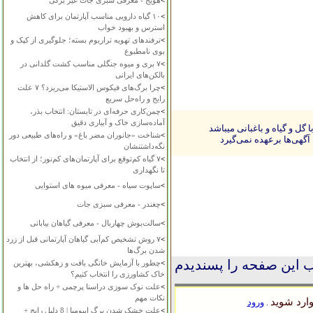
>
هویج - معرفی سبزی جات غیر برگی
>
۱۰ گیاه دارویی مناسب آپارتمان برای کاهش
استرس و بهبود خواب
>
ترفندهای تهویه تراریوم بسته؛ جلوگیری از کپک و
بوی نامطبوع
>
۷ بری و میوه جنگلی مناسب کشت گلدانی در
بالکن‌های ایرانی
>
چرا برگ‌های فیکوس الاستیکا می‌ریزد؟ ۷ علت
رایج و راه‌حل سریع
>
چمن‌کاری حرفه‌ای در تابستان: انتخاب بذر،
آماده‌سازی خاک و آبیاری دقیق
ل و گیاه و باغبانی میباشد
>
شناخت «جانوران مضر باغ» و راه‌های طبیعی دور
آگهی‌ها برعهده نمی‌گیرد
نگه‌داشتنشان
>
۷ گیاه کم‌توقع برای آپارتمان‌های کم‌نور؛ از انتخاب
تا نگهداری
>
ساپوت سیاه - معرفی میوه های استوایی
>
چغندر - معرفی سبزی جات
>
سالت‌بوش چهاربال - معرفی گیاهان بیابانی
>
۷ روش تشخیص کم‌آبی گیاهان آپارتمانی قبل از زرد
شدن برگ‌ها
 این صفحه را پسندیدم
>
چطور با آزمایش خانگی بافت و زهکشی، بهترین
خاک کشاورزی را انتخاب کنیم؟
>
علت نوک سوزی دراسنا پرچمی + راه حل ها و
نکات مهم
ارد شوید
ورود
.
>
علت خشک شدن برگ ایپومیا | 8 دلیل رایج +