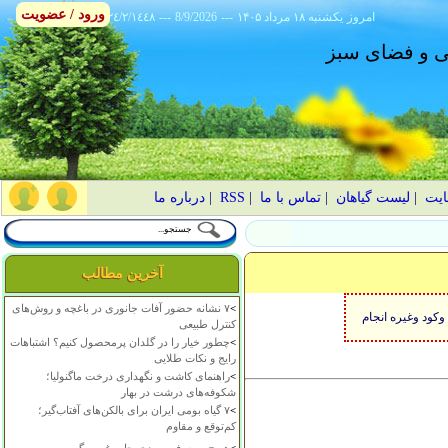
ورود / عضویت
امروز
۱۴۰۵ يکشنبه ۱۸ مرداد
---
8/9/2026
---
٢٤/٢/١٤٤٨
انی و فضای سبز
ایت
|
لیست گیاهان
|
تماس با ما
|
RSS
|
درباره ما
آخرین مطالب
>
۷ نشانه حضور آفات جانوری در باغچه و روش‌های
کود وغیره انجام
کنترل طبیعی
>
چطور خیار را در گلدان پرمحصول کنیم؟ اشتباهات
رایج و نکات طلایی
>
راهنمای کاشت و نگهداری درخت ماگنولیا؛
شکوفه‌های درشت در بهار
>
۷ گیاه بومی ایران برای بالکن‌های آفتاب‌گیر؛
کم‌توقع و مقاوم