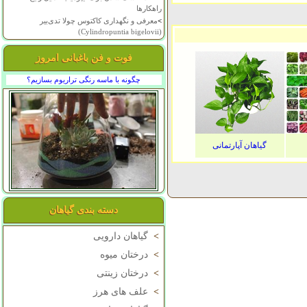
راهکارها
>
معرفی و نگهداری کاکتوس چولا تدی‌بیر
(Cylindropuntia bigelovii)
فوت و فن باغبانی امروز
چگونه با ماسه رنگی تراریوم بسازیم؟
گیاهان آپارتمانی
دسته بندی گیاهان
>
گیاهان دارویی
>
درختان میوه
>
درختان زینتی
>
علف های هرز