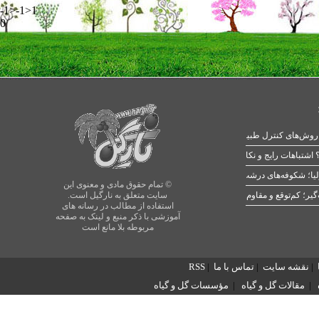
-1>-1>1
0
 اشتباهات رایج و نکات طلایی
یا؛ شکوفه‌های درشت در بهار
© تمام حقوق مادی و معنوی این
سایت متعلق به نارگیل است.
استفاده از مطالب در رسانه های
آموزشی با ذکر منبع و لینک به صفحه
مربوطه بلا مانع است
|
نقشه سایت
|
تماس با ما
|
RSS
|
مقالات گل و گیاه
|
مؤسسات گل و گیاه