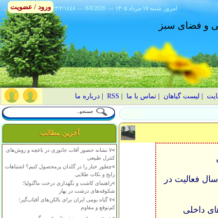
ورود / عضویت
امروز
۱۴۰۵ شنبه ۱۷ مرداد
---
8/8/2026
---
٢٣/٢/١٤٤٨
انی و فضای سبز
ایت
|
لیست گیاهان
|
تماس با ما
|
RSS
|
درباره ما
آخرین مطالب
>
۷ نشانه حضور آفات جانوری در باغچه و روش‌های
ن
کنترل طبیعی
>
چطور خیار را در گلدان پرمحصول کنیم؟ اشتباهات
رایج و نکات طلایی
 سازمان نظام مهندسی کشاورزی و با سابقه بیش از 20 سال فعالیت در
>
راهنمای کاشت و نگهداری درخت ماگنولیا؛
شکوفه‌های درشت در بهار
>
۷ گیاه بومی ایران برای بالکن‌های آفتاب‌گیر؛
کم‌توقع و مقاوم
ای داخلی