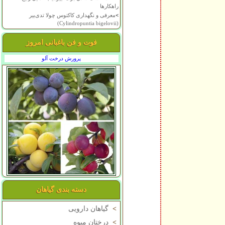
راهکارها
>
معرفی و نگهداری کاکتوس چولا تدی‌بیر
(Cylindropuntia bigelovii)
فوت و فن باغبانی امروز
پرورش درخت آلو
دسته بندی گیاهان
>
گیاهان دارویی
>
درختان میوه