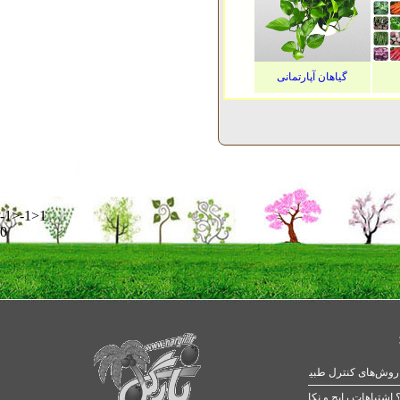
گیاهان آپارتمانی
-1>-1>1
0
 اشتباهات رایج و نکات طلایی