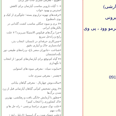
>
هویج - معرفی سبزی جات غیر برگی
ارشی)
>
۱۰ گیاه دارویی مناسب آپارتمان برای کاهش
استرس و بهبود خواب
>
ترفندهای تهویه تراریوم بسته؛ جلوگیری از کپک و
یرونی
بوی نامطبوع
>
۷ بری و میوه جنگلی مناسب کشت گلدانی در
رمو وود ، پی وی
بالکن‌های ایرانی
>
چرا برگ‌های فیکوس الاستیکا می‌ریزد؟ ۷ علت
رایج و راه‌حل سریع
>
چمن‌کاری حرفه‌ای در تابستان: انتخاب بذر،
آماده‌سازی خاک و آبیاری دقیق
>
شناخت «جانوران مضر باغ» و راه‌های طبیعی دور
نگه‌داشتنشان
>
۷ گیاه کم‌توقع برای آپارتمان‌های کم‌نور؛ از انتخاب
تا نگهداری
>
ساپوت سیاه - معرفی میوه های استوایی
>
چغندر - معرفی سبزی جات
>
سالت‌بوش چهاربال - معرفی گیاهان بیابانی
>
۷ روش تشخیص کم‌آبی گیاهان آپارتمانی قبل از زرد
شدن برگ‌ها
>
چطور با آزمایش خانگی بافت و زهکشی، بهترین
خاک کشاورزی را انتخاب کنیم؟
>
علت نوک سوزی دراسنا پرچمی + راه حل ها و
نکات مهم
>
علت خشک شدن برگ ایپومیا | 8 دلیل رایج +