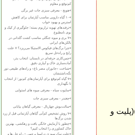
کم‌توقع و مقاوم
>
هویج - معرفی سبزی جات غیر برگی
>
۱۰ گیاه دارویی مناسب آپارتمان برای کاهش
استرس و بهبود خواب
>
ترفندهای تهویه تراریوم بسته؛ جلوگیری از کپک و
بوی نامطبوع
>
۷ بری و میوه جنگلی مناسب کشت گلدانی در
بالکن‌های ایرانی
>
چرا برگ‌های فیکوس الاستیکا می‌ریزد؟ ۷ علت
رایج و راه‌حل سریع
>
چمن‌کاری حرفه‌ای در تابستان: انتخاب بذر،
آماده‌سازی خاک و آبیاری دقیق
>
شناخت «جانوران مضر باغ» و راه‌های طبیعی دور
نگه‌داشتنشان
>
۷ گیاه کم‌توقع برای آپارتمان‌های کم‌نور؛ از انتخاب
تا نگهداری
>
ساپوت سیاه - معرفی میوه های استوایی
>
چغندر - معرفی سبزی جات
>
سالت‌بوش چهاربال - معرفی گیاهان بیابانی
پلیت و
>
۷ روش تشخیص کم‌آبی گیاهان آپارتمانی قبل از زرد
شدن برگ‌ها
>
چطور با آزمایش خانگی بافت و زهکشی، بهترین
خاک کشاورزی را انتخاب کنیم؟
>
علت نوک سوزی دراسنا پرچمی + راه حل ها و