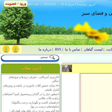
ورود / عضویت
امروز
۱۴۰۵ دوشنبه ۱۹ مرداد
---
8/10/2026
---
٢٥/٢/١٤٤٨
انی و فضای سبز
ایت
|
لیست گیاهان
|
تماس با ما
|
RSS
|
درباره ما
آخرین مطالب
>
کرنبری آمریکایی - معرفی بری‌ها و میوه‌های
جنگلی
>
۷ نشانه حضور آفات جانوری در باغچه و روش‌های
کنترل طبیعی
>
چطور خیار را در گلدان پرمحصول کنیم؟ اشتباهات
رایج و نکات طلایی
>
راهنمای کاشت و نگهداری درخت ماگنولیا؛
شکوفه‌های درشت در بهار
>
۷ گیاه بومی ایران برای بالکن‌های آفتاب‌گیر؛