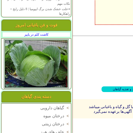
نکات مهم
>
علت خشک شدن برگ ایپومیا | 8 دلیل رایج +
راهکارها
فوت و فن باغبانی امروز
کاشت کلم در پاییز
 و تغذیه گیاهان
دسته بندی گیاهان
ل و گیاه و باغبانی میباشد
>
گیاهان دارویی
آگهی‌ها برعهده نمی‌گیرد
>
درختان میوه
>
درختان زینتی
>
علف های هرز