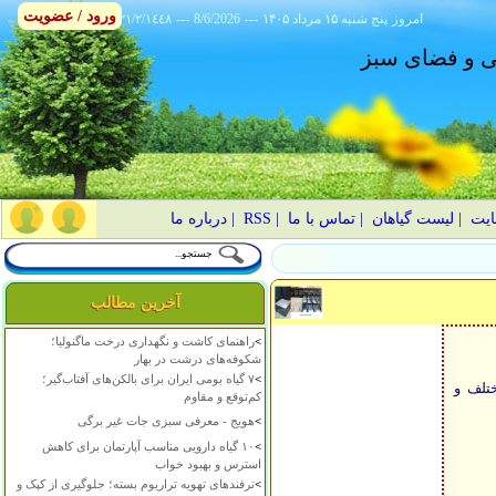
ورود / عضویت
امروز
۱۴۰۵ پنج شنبه ۱۵ مرداد
---
8/6/2026
---
٢١/٢/١٤٤٨
انی و فضای سبز
ایت
|
لیست گیاهان
|
تماس با ما
|
RSS
|
درباره ما
آخرین مطالب
>
راهنمای کاشت و نگهداری درخت ماگنولیا؛
شکوفه‌های درشت در بهار
>
۷ گیاه بومی ایران برای بالکن‌های آفتاب‌گیر؛
ختلف و
کم‌توقع و مقاوم
>
هویج - معرفی سبزی جات غیر برگی
>
۱۰ گیاه دارویی مناسب آپارتمان برای کاهش
استرس و بهبود خواب
>
ترفندهای تهویه تراریوم بسته؛ جلوگیری از کپک و