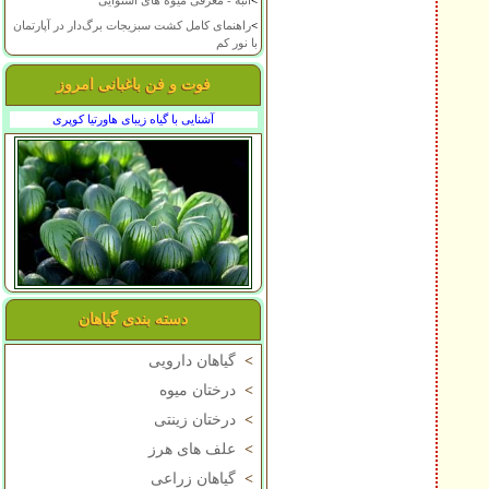
>
انبه - معرفی میوه های استوایی
>
راهنمای کامل کشت سبزیجات برگ‌دار در آپارتمان
با نور کم
فوت و فن باغبانی امروز
آشنایی با گیاه زیبای هاورتیا کوپری
دسته بندی گیاهان
>
گیاهان دارویی
>
درختان میوه
>
درختان زینتی
>
علف های هرز
>
گیاهان زراعی