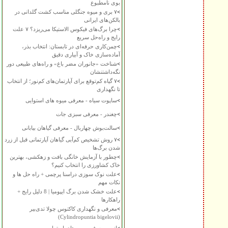
بوی نامطبوع
>
۷ بری و میوه جنگلی مناسب کشت گلدانی در
بالکن‌های ایرانی
>
چرا برگ‌های فیکوس الاستیکا می‌ریزد؟ ۷ علت
رایج و راه‌حل سریع
>
چمن‌کاری حرفه‌ای در تابستان: انتخاب بذر،
آماده‌سازی خاک و آبیاری دقیق
>
شناخت «جانوران مضر باغ» و راه‌های طبیعی دور
نگه‌داشتنشان
>
۷ گیاه کم‌توقع برای آپارتمان‌های کم‌نور؛ از انتخاب
تا نگهداری
>
ساپوت سیاه - معرفی میوه های استوایی
>
چغندر - معرفی سبزی جات
>
سالت‌بوش چهاربال - معرفی گیاهان بیابانی
>
۷ روش تشخیص کم‌آبی گیاهان آپارتمانی قبل از زرد
شدن برگ‌ها
>
چطور با آزمایش خانگی بافت و زهکشی، بهترین
خاک کشاورزی را انتخاب کنیم؟
>
علت نوک سوزی دراسنا پرچمی + راه حل ها و
نکات مهم
>
علت خشک شدن برگ ایپومیا | 8 دلیل رایج +
راهکارها
>
معرفی و نگهداری کاکتوس چولا تدی‌بیر
(Cylindropuntia bigelovii)