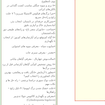
بوی نامطبوع
>
۷ بری و میوه جنگلی مناسب کشت گلدانی در
بالکن‌های ایرانی
>
چرا برگ‌های فیکوس الاستیکا می‌ریزد؟ ۷ علت
رایج و راه‌حل سریع
>
چمن‌کاری حرفه‌ای در تابستان: انتخاب بذر،
آماده‌سازی خاک و آبیاری دقیق
>
شناخت «جانوران مضر باغ» و راه‌های طبیعی دور
نگه‌داشتنشان
>
۷ گیاه کم‌توقع برای آپارتمان‌های کم‌نور؛ از انتخاب
تا نگهداری
>
ساپوت سیاه - معرفی میوه های استوایی
>
چغندر - معرفی سبزی جات
>
سالت‌بوش چهاربال - معرفی گیاهان بیابانی
>
۷ روش تشخیص کم‌آبی گیاهان آپارتمانی قبل از زرد
شدن برگ‌ها
>
چطور با آزمایش خانگی بافت و زهکشی، بهترین
خاک کشاورزی را انتخاب کنیم؟
>
علت نوک سوزی دراسنا پرچمی + راه حل ها و
نکات مهم
>
علت خشک شدن برگ ایپومیا | 8 دلیل رایج +
راهکارها
>
معرفی و نگهداری کاکتوس چولا تدی‌بیر
(Cylindropuntia bigelovii)