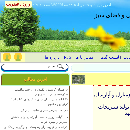
ورود / عضویت
امروز
۱۴۰۵ پنج شنبه ۱۵ مرداد
---
8/6/2026
---
٢١/٢/١٤٤٨
انی و فضای سبز
ایت
|
لیست گیاهان
|
تماس با ما
|
RSS
|
درباره ما
آخرین مطالب
>
راهنمای کاشت و نگهداری درخت ماگنولیا؛
نازل و آپارتمان
شکوفه‌های درشت در بهار
>
۷ گیاه بومی ایران برای بالکن‌های آفتاب‌گیر؛
کم‌توقع و مقاوم
 تولید سبزیجات
>
هویج - معرفی سبزی جات غیر برگی
هد
>
۱۰ گیاه دارویی مناسب آپارتمان برای کاهش
استرس و بهبود خواب
>
ترفندهای تهویه تراریوم بسته؛ جلوگیری از کپک و