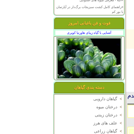
>
انبه - معرفی میوه های استوایی
>
راهنمای کامل کشت سبزیجات برگ‌دار در آپارتمان
با نور کم
فوت و فن باغبانی امروز
آشنایی با گیاه زیبای هاورتیا کوپری
دسته بندی گیاهان
دم
>
گیاهان دارویی
>
درختان میوه
>
درختان زینتی
>
علف های هرز
>
گیاهان زراعی