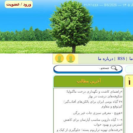
ورود / عضویت
٢١/٢/١٤٤٨
---
8/6/2026
---
ما
|
RSS
|
درباره ما
آخرین مطالب
>
راهنمای کاشت و نگهداری درخت ماگنولیا؛
شکوفه‌های درشت در بهار
>
۷ گیاه بومی ایران برای بالکن‌های آفتاب‌گیر؛
کم‌توقع و مقاوم
>
هویج - معرفی سبزی جات غیر برگی
>
۱۰ گیاه دارویی مناسب آپارتمان برای کاهش
استرس و بهبود خواب
>
ترفندهای تهویه تراریوم بسته؛ جلوگیری از کپک و