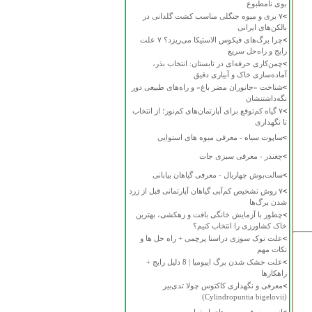
بوی نامطبوع
>
۷ بری و میوه جنگلی مناسب کشت گلدانی در
بالکن‌های ایرانی
>
چرا برگ‌های فیکوس الاستیکا می‌ریزد؟ ۷ علت
رایج و راه‌حل سریع
>
چمن‌کاری حرفه‌ای در تابستان: انتخاب بذر،
آماده‌سازی خاک و آبیاری دقیق
>
شناخت «جانوران مضر باغ» و راه‌های طبیعی دور
نگه‌داشتنشان
>
۷ گیاه کم‌توقع برای آپارتمان‌های کم‌نور؛ از انتخاب
تا نگهداری
>
ساپوت سیاه - معرفی میوه های استوایی
>
چغندر - معرفی سبزی جات
>
سالت‌بوش چهاربال - معرفی گیاهان بیابانی
>
۷ روش تشخیص کم‌آبی گیاهان آپارتمانی قبل از زرد
شدن برگ‌ها
>
چطور با آزمایش خانگی بافت و زهکشی، بهترین
خاک کشاورزی را انتخاب کنیم؟
>
علت نوک سوزی دراسنا پرچمی + راه حل ها و
نکات مهم
>
علت خشک شدن برگ ایپومیا | 8 دلیل رایج +
راهکارها
>
معرفی و نگهداری کاکتوس چولا تدی‌بیر
(Cylindropuntia bigelovii)