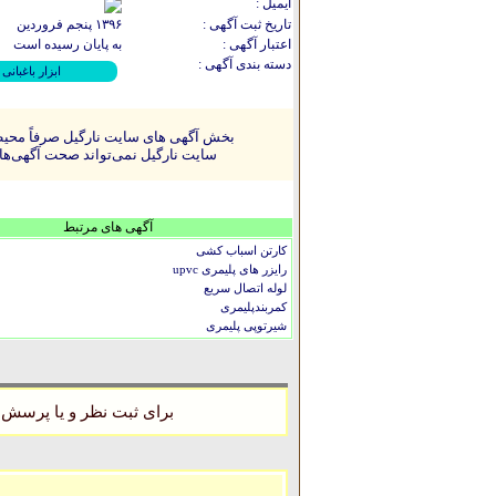
ایمیل :
تاریخ ثبت آگهی :
۱۳۹۶ پنجم فروردين
اعتبار آگهی :
به پایان رسیده است
دسته بندی آگهی :
ابزار باغبانی
بخش آگهی های سایت نارگیل صرفاً محیطی
سایت نارگیل نمی‌تواند صحت آگهی‌ها را
آگهی های مرتبط
کارتن اسباب کشی
رایزر های پلیمری upvc
لوله اتصال سریع
کمربندپلیمری
شیرتوپی پلیمری
برای ثبت نظر و یا پرسش 