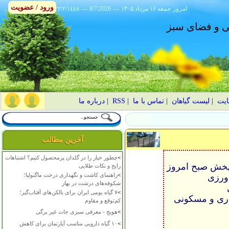
ورود / عضویت
امروز
۱۴۰۵ جمعه ۱۶ مرداد
---
8/7/2026
---
٢٢/٢/١٤٤٨
انی و فضای سبز
ایت
|
لیست گیاهان
|
تماس با ما
|
RSS
|
درباره ما
آخرین مطالب
>
چطور خیار را در گلدان پرمحصول کنیم؟ اشتباهات
خش صبح امروز
رایج و نکات طلایی
>
راهنمای کاشت و نگهداری درخت ماگنولیا؛
ورزی
شکوفه‌های درشت در بهار
ی
>
۷ گیاه بومی ایران برای بالکن‌های آفتاب‌گیر؛
اری و مسکونی
کم‌توقع و مقاوم
>
هویج - معرفی سبزی جات غیر برگی
>
۱۰ گیاه دارویی مناسب آپارتمان برای کاهش