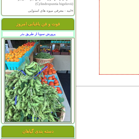
(Cylindropuntia bigelovii)
>
انبه - معرفی میوه های استوایی
فوت و فن باغبانی امروز
پرورش سویا از طریق بذر
دسته بندی گیاهان