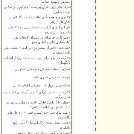
استرس و بهبود خواب
>
ترفندهای تهویه تراریوم بسته؛ جلوگیری از کپک و
بوی نامطبوع
>
۷ بری و میوه جنگلی مناسب کشت گلدانی در
بالکن‌های ایرانی
>
چرا برگ‌های فیکوس الاستیکا می‌ریزد؟ ۷ علت
رایج و راه‌حل سریع
>
چمن‌کاری حرفه‌ای در تابستان: انتخاب بذر،
آماده‌سازی خاک و آبیاری دقیق
>
شناخت «جانوران مضر باغ» و راه‌های طبیعی دور
نگه‌داشتنشان
>
۷ گیاه کم‌توقع برای آپارتمان‌های کم‌نور؛ از انتخاب
تا نگهداری
>
ساپوت سیاه - معرفی میوه های استوایی
>
چغندر - معرفی سبزی جات
>
سالت‌بوش چهاربال - معرفی گیاهان بیابانی
>
۷ روش تشخیص کم‌آبی گیاهان آپارتمانی قبل از زرد
شدن برگ‌ها
>
چطور با آزمایش خانگی بافت و زهکشی، بهترین
خاک کشاورزی را انتخاب کنیم؟
>
علت نوک سوزی دراسنا پرچمی + راه حل ها و
نکات مهم
>
علت خشک شدن برگ ایپومیا | 8 دلیل رایج +
راهکارها
>
معرفی و نگهداری کاکتوس چولا تدی‌بیر