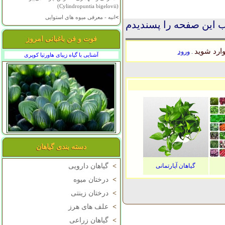
(Cylindropuntia bigelovii)
>
انبه - معرفی میوه های استوایی
 این صفحه را پسندیدم
فوت و فن باغبانی امروز
ارد شوید
ورود
.
آشنایی با گیاه زیبای هاورتیا کوپری
دسته بندی گیاهان
گیاهان آپارتمانی
>
گیاهان دارویی
>
درختان میوه
>
درختان زینتی
>
علف های هرز
>
گیاهان زراعی