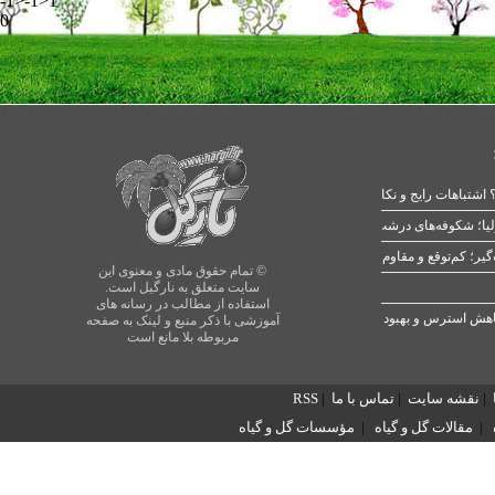
-1>-1>1
0
 اشتباهات رایج و نکات طلایی
یا؛ شکوفه‌های درشت در بهار
© تمام حقوق مادی و معنوی این
سایت متعلق به نارگیل است.
استفاده از مطالب در رسانه های
آموزشی با ذکر منبع و لینک به صفحه
مربوطه بلا مانع است
|
نقشه سایت
|
تماس با ما
|
RSS
|
مقالات گل و گیاه
|
مؤسسات گل و گیاه