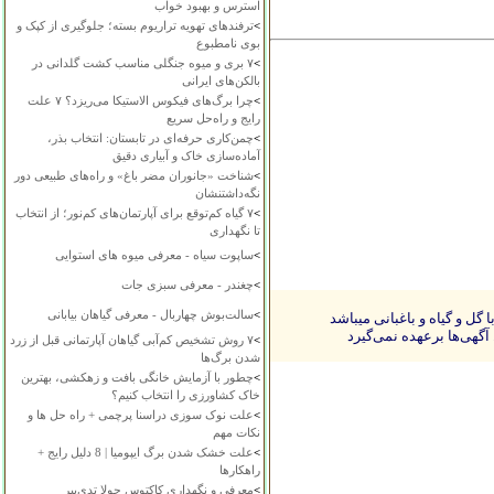
استرس و بهبود خواب
>
ترفندهای تهویه تراریوم بسته؛ جلوگیری از کپک و
بوی نامطبوع
>
۷ بری و میوه جنگلی مناسب کشت گلدانی در
بالکن‌های ایرانی
>
چرا برگ‌های فیکوس الاستیکا می‌ریزد؟ ۷ علت
رایج و راه‌حل سریع
>
چمن‌کاری حرفه‌ای در تابستان: انتخاب بذر،
آماده‌سازی خاک و آبیاری دقیق
>
شناخت «جانوران مضر باغ» و راه‌های طبیعی دور
نگه‌داشتنشان
>
۷ گیاه کم‌توقع برای آپارتمان‌های کم‌نور؛ از انتخاب
تا نگهداری
>
ساپوت سیاه - معرفی میوه های استوایی
>
چغندر - معرفی سبزی جات
>
سالت‌بوش چهاربال - معرفی گیاهان بیابانی
ل و گیاه و باغبانی میباشد
آگهی‌ها برعهده نمی‌گیرد
>
۷ روش تشخیص کم‌آبی گیاهان آپارتمانی قبل از زرد
شدن برگ‌ها
>
چطور با آزمایش خانگی بافت و زهکشی، بهترین
خاک کشاورزی را انتخاب کنیم؟
>
علت نوک سوزی دراسنا پرچمی + راه حل ها و
نکات مهم
>
علت خشک شدن برگ ایپومیا | 8 دلیل رایج +
راهکارها
>
معرفی و نگهداری کاکتوس چولا تدی‌بیر