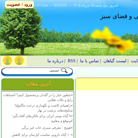
ورود / عضویت
امروز
۱۴۰۵ پنج شنبه ۱۵ مرداد
---
8/6/2026
---
٢١/٢/١٤٤٨
انی و فضای سبز
ایت
|
لیست گیاهان
|
تماس با ما
|
RSS
|
درباره ما
آخرین مطالب
>
چطور خیار را در گلدان پرمحصول کنیم؟ اشتباهات
رایج و نکات طلایی
>
راهنمای کاشت و نگهداری درخت ماگنولیا؛
شکوفه‌های درشت در بهار
>
۷ گیاه بومی ایران برای بالکن‌های آفتاب‌گیر؛
کم‌توقع و مقاوم
>
هویج - معرفی سبزی جات غیر برگی
>
۱۰ گیاه دارویی مناسب آپارتمان برای کاهش