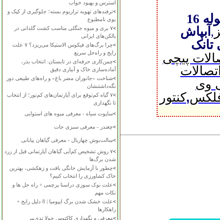
استرس و بهبود خواب
>
ترفندهای تهویه تراریوم بسته؛ جلوگیری از کپک و
فروش لوله 16
بوی نامطبوع
ز
,
آبپاش
>
۷ بری و میوه جنگلی مناسب کشت گلدانی در
بالکن‌های ایرانی
 تانک
>
چرا برگ‌های فیکوس الاستیکا می‌ریزد؟ ۷ علت
رایج و راه‌حل سریع
الات پیچی
>
چمن‌کاری حرفه‌ای در تابستان: انتخاب بذر،
تصالات
آماده‌سازی خاک و آبیاری دقیق
>
شناخت «جانوران مضر باغ» و راه‌های طبیعی دور
ی وی
نگه‌داشتنشان
,
فلکس
کنتور
>
۷ گیاه کم‌توقع برای آپارتمان‌های کم‌نور؛ از انتخاب
تا نگهداری
>
ساپوت سیاه - معرفی میوه های استوایی
>
چغندر - معرفی سبزی جات
>
سالت‌بوش چهاربال - معرفی گیاهان بیابانی
>
۷ روش تشخیص کم‌آبی گیاهان آپارتمانی قبل از زرد
شدن برگ‌ها
>
چطور با آزمایش خانگی بافت و زهکشی، بهترین
خاک کشاورزی را انتخاب کنیم؟
>
علت نوک سوزی دراسنا پرچمی + راه حل ها و
نکات مهم
>
علت خشک شدن برگ ایپومیا | 8 دلیل رایج +
راهکارها
>
معرفی و نگهداری کاکتوس چولا تدی‌بیر