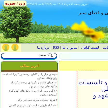
ورود / عضویت
امروز
۱۴۰۵ جمعه ۱۶ مرداد
---
8/7/2026
---
٢٢/٢/١٤٤٨
انی و فضای سبز
ایت
|
لیست گیاهان
|
تماس با ما
|
RSS
|
درباره ما
آخرین مطالب
>
چطور خیار را در گلدان پرمحصول کنیم؟ اشتباهات
رایج و نکات طلایی
و تاسیسات
>
راهنمای کاشت و نگهداری درخت ماگنولیا؛
شکوفه‌های درشت در بهار
لن
>
۷ گیاه بومی ایران برای بالکن‌های آفتاب‌گیر؛
شهد و
کم‌توقع و مقاوم
>
هویج - معرفی سبزی جات غیر برگی
>
۱۰ گیاه دارویی مناسب آپارتمان برای کاهش