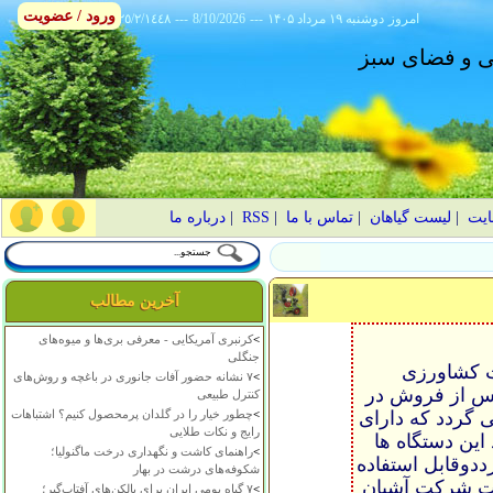
ورود / عضویت
امروز
۱۴۰۵ دوشنبه ۱۹ مرداد
---
8/10/2026
---
٢٥/٢/١٤٤٨
انی و فضای سبز
ایت
|
لیست گیاهان
|
تماس با ما
|
RSS
|
درباره ما
آخرین مطالب
>
کرنبری آمریکایی - معرفی بری‌ها و میوه‌های
جنگلی
ت کشاورزی
>
۷ نشانه حضور آفات جانوری در باغچه و روش‌های
 ضمانت وخدمات پس از فروش در
کنترل طبیعی
 گردد که دارای
>
چطور خیار را در گلدان پرمحصول کنیم؟ اشتباهات
رایج و نکات طلایی
اره می باشد این دستگاه ها
>
راهنمای کاشت و نگهداری درخت ماگنولیا؛
 به تراکتور pto تولید می گرددوقابل استفاده
شکوفه‌های درشت در بهار
ات شرکت آشیان
>
۷ گیاه بومی ایران برای بالکن‌های آفتاب‌گیر؛