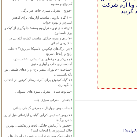
گل نرجس رافقط ازنمایندگی های مجاز با قیمت مصوب AGN وبا آرم شرکت
کم‌توقع و مقاوم
 گردید
>
هویج - معرفی سبزی جات غیر برگی
>
۱۰ گیاه دارویی مناسب آپارتمان برای کاهش
استرس و بهبود خواب
>
ترفندهای تهویه تراریوم بسته؛ جلوگیری از کپک و
بوی نامطبوع
>
۷ بری و میوه جنگلی مناسب کشت گلدانی در
بالکن‌های ایرانی
>
چرا برگ‌های فیکوس الاستیکا می‌ریزد؟ ۷ علت
رایج و راه‌حل سریع
>
چمن‌کاری حرفه‌ای در تابستان: انتخاب بذر،
آماده‌سازی خاک و آبیاری دقیق
>
شناخت «جانوران مضر باغ» و راه‌های طبیعی دور
نگه‌داشتنشان
>
۷ گیاه کم‌توقع برای آپارتمان‌های کم‌نور؛ از انتخاب
تا نگهداری
>
ساپوت سیاه - معرفی میوه های استوایی
>
چغندر - معرفی سبزی جات
>
سالت‌بوش چهاربال - معرفی گیاهان بیابانی
>
۷ روش تشخیص کم‌آبی گیاهان آپارتمانی قبل از زرد
شدن برگ‌ها
>
چطور با آزمایش خانگی بافت و زهکشی، بهترین
خاک کشاورزی را انتخاب کنیم؟
>
علت نوک سوزی دراسنا پرچمی + راه حل ها و