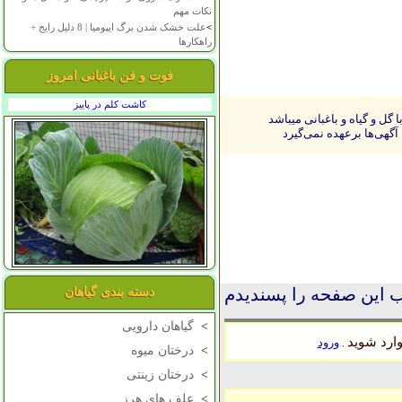
نکات مهم
>
علت خشک شدن برگ ایپومیا | 8 دلیل رایج +
راهکارها
فوت و فن باغبانی امروز
کاشت کلم در پاییز
ل و گیاه و باغبانی میباشد
آگهی‌ها برعهده نمی‌گیرد
 این صفحه را پسندیدم
دسته بندی گیاهان
>
گیاهان دارویی
ارد شوید
ورود
.
>
درختان میوه
>
درختان زینتی
>
علف های هرز