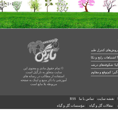
-1>-1>1
0
 اشتباهات رایج و نکات طلایی
یا؛ شکوفه‌های درشت در بهار
© تمام حقوق مادی و معنوی این
سایت متعلق به نارگیل است.
استفاده از مطالب در رسانه های
آموزشی با ذکر منبع و لینک به صفحه
مربوطه بلا مانع است
|
نقشه سایت
|
تماس با ما
|
RSS
|
مقالات گل و گیاه
|
مؤسسات گل و گیاه