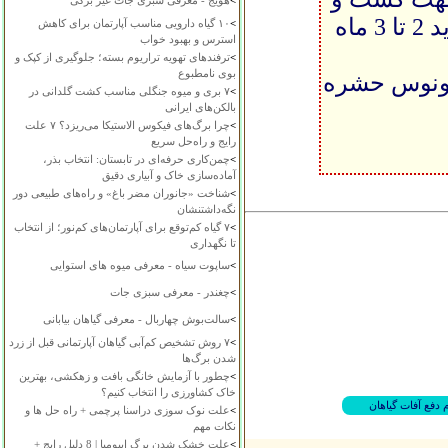
>
هویج - معرفی سبزی جات غیر برگی
اگر قدرت جوانه زنی خوبی داشته باشد شما باید 2 تا 3 ماه
>
۱۰ گیاه دارویی مناسب آپارتمان برای کاهش
استرس و بهبود خواب
>
ترفندهای تهویه تراریوم بسته؛ جلوگیری از کپک و
بوی نامطبوع
صاحب نشاء ونوس حشره
>
۷ بری و میوه جنگلی مناسب کشت گلدانی در
بالکن‌های ایرانی
>
چرا برگ‌های فیکوس الاستیکا می‌ریزد؟ ۷ علت
رایج و راه‌حل سریع
>
چمن‌کاری حرفه‌ای در تابستان: انتخاب بذر،
آماده‌سازی خاک و آبیاری دقیق
>
شناخت «جانوران مضر باغ» و راه‌های طبیعی دور
نگه‌داشتنشان
>
۷ گیاه کم‌توقع برای آپارتمان‌های کم‌نور؛ از انتخاب
تا نگهداری
>
ساپوت سیاه - معرفی میوه های استوایی
>
چغندر - معرفی سبزی جات
>
سالت‌بوش چهاربال - معرفی گیاهان بیابانی
>
۷ روش تشخیص کم‌آبی گیاهان آپارتمانی قبل از زرد
شدن برگ‌ها
>
چطور با آزمایش خانگی بافت و زهکشی، بهترین
خاک کشاورزی را انتخاب کنیم؟
دفع آفات گیاهان
>
علت نوک سوزی دراسنا پرچمی + راه حل ها و
نکات مهم
>
علت خشک شدن برگ ایپومیا | 8 دلیل رایج +