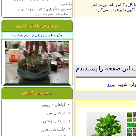
راهکارها
ل و گیاه و باغبانی میباشد
>
معرفی و نگهداری کاکتوس چولا تدی‌بیر
آگهی‌ها برعهده نمی‌گیرد
(Cylindropuntia bigelovii)
فوت و فن باغبانی امروز
چگونه با ماسه رنگی تراریوم بسازیم؟
 این صفحه را پسندیدم
ارد شوید
ورود
.
دسته بندی گیاهان
>
گیاهان دارویی
>
درختان میوه
>
درختان زینتی
>
علف های هرز