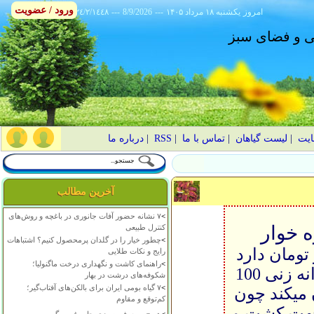
ورود / عضویت
امروز
۱۴۰۵ يکشنبه ۱۸ مرداد
---
8/9/2026
---
٢٤/٢/١٤٤٨
انی و فضای سبز
ایت
|
لیست گیاهان
|
تماس با ما
|
RSS
|
درباره ما
آخرین مطالب
>
۷ نشانه حضور آفات جانوری در باغچه و روش‌های
 خوار
کنترل طبیعی
>
چطور خیار را در گلدان پرمحصول کنیم؟ اشتباهات
ار قیمتی حدود 5 تا 6 هزار تومان دارد
رایج و نکات طلایی
>
راهنمای کاشت و نگهداری درخت ماگنولیا؛
این قیمت بالا از یک طرف و نداشتن قدرت جوانه زنی 100
شکوفه‌های درشت در بهار
>
۷ گیاه بومی ایران برای بالکن‌های آفتاب‌گیر؛
 میکند چون
کم‌توقع و مقاوم
 جهت کشت و